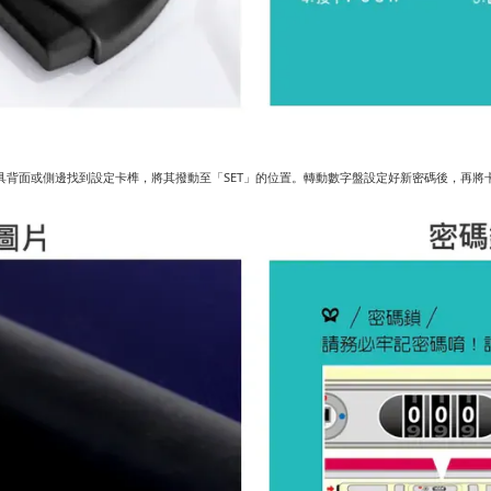
具背面或側邊找到設定卡榫，將其撥動至「SET」的位置。轉動數字盤設定好新密碼後，再將