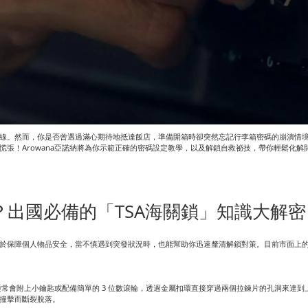
線。然而，你是否曾遇過滿心期待地抵達飯店，準備開箱時卻突然忘記行李箱密碼的崩潰情
張！Arowana亞諾納將為你示範正確的密碼設定教學，以及解鎖自救祕技，帶你輕鬆化解
出國必備的「TSA海關鎖」知識大解密
於保障個人物品安全，當不慎遇到突發狀況時，也能幫助你迅速釐清解鎖對策。目前市面上
通常會附上小鑰匙或配備簡單的 3 位數滾輪，透過金屬扣環直接穿過兩個拉鍊片的孔洞來達
撞擊而斷裂脫落。