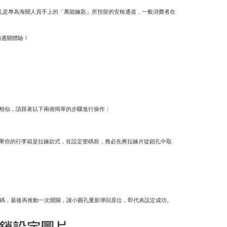
鎖孔是專為海關人員手上的「萬能鑰匙」所預留的安檢通道，一般消費者在
的通關體驗！
常相似，請跟著以下兩個簡單的步驟進行操作：
如果你的行李箱是拉鍊款式，在設定密碼前，務必先將拉鍊片從鎖孔中取
密碼，最後再推動一次開關，讓小圓孔重新彈回原位，即代表設定成功。