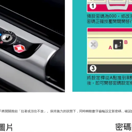
用手將開關推鈕「拉著或頂住不放」。保持施力的狀態下，同時轉動數字齒輪設定新密碼，確