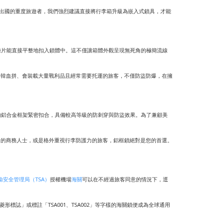
出國的重度旅遊者，我們強烈建議直接將行李箱升級為嵌入式鎖具，才能
鍊片能直接平整地扣入鎖體中。這不僅讓箱體外觀呈現無死角的極簡流線
愛日韓血拼、會裝載大量戰利品且經常需要托運的旅客，不僅防盜防爆，在擁
的鋁合金框架緊密扣合，具備較高等級的防刺穿與防盜效果。為了兼顧美
國的商務人士，或是格外重視行李防護力的旅客，鋁框鎖絕對是您的首選。
輸安全管理局（TSA）
授權機場
海關
可以在不經過旅客同意的情況下，逕
誌」或標註「TSA001、TSA002」等字樣的海關鎖便成為全球通用