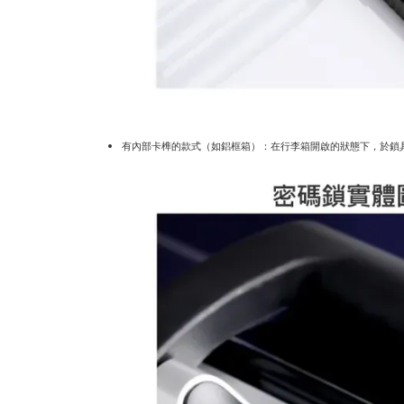
有內部卡榫的款式（如鋁框箱）：在行李箱開啟的狀態下，於鎖