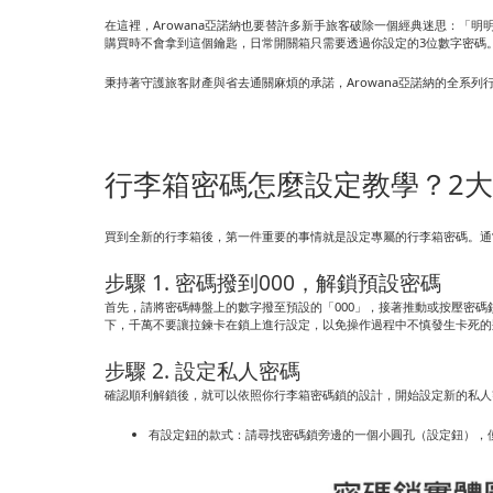
在這裡，Arowana亞諾納也要替許多新手旅客破除一個經典迷思：
購買時不會拿到這個鑰匙，日常開關箱只需要透過你設定的3位數字密碼
秉持著守護旅客財產與省去通關麻煩的承諾，Arowana亞諾納的全系
行李箱密碼怎麼設定教學？2
買到全新的行李箱後，第一件重要的事情就是設定專屬的行李箱密碼。通
步驟 1. 密碼撥到000，解鎖預設密碼
首先，請將密碼轉盤上的數字撥至預設的「000」，接著推動或按壓密
下，千萬不要讓拉鍊卡在鎖上進行設定，以免操作過程中不慎發生卡死的
步驟 2. 設定私人密碼
確認順利解鎖後，就可以依照你行李箱密碼鎖的設計，開始設定新的私人
有設定鈕的款式：請尋找密碼鎖旁邊的一個小圓孔（設定鈕），