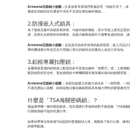
Arowana亞諾納小提醒：
許多旅客常跟我們客服訴苦「掛鎖不見了」或
徹底告別鎖頭在托運途中消失不見或扯壞拉鍊的風險。
2.防撞嵌入式鎖具：
為了徹底克服外掛鎖容易掉落、勾破衣物的痛點，現今市面上講究品質的
感，其密合且精密的內部構造，也能大幅降低因外力撞擊造成的毀損，讓
Arowana亞諾納小提醒：
這也是目前經常採用的鎖具類型，嵌入式設計搭
擠的機場推行時也完全不用擔心突出的鎖頭去刮傷別人或自己的包包。
3.鋁框專屬扣壓鎖：
金屬俐落質感的鋁框箱上配置的多半是無拉鍊的「按壓式」或「上掀撥動
觀與絕對的安全性，更改密碼的卡榫機關通常都深藏在箱內的鎖體背面，
Arowana亞諾納小提醒：
鋁框扣鎖最大的魅力就在於「一按即開、一拍
不過也要貼心提醒，鋁框箱無法像拉鍊箱那樣具有極大彈性的硬塞擴充空
什麼是「TSA海關密碼鎖」？
無論選擇哪一種外觀的鎖具，現在選購行李箱時絕對不能忽略「TSA海關
行開箱查驗可疑的托運行李。
如果你帶著沒有經過TSA認證的普通鎖頭入境，海關為了執行公務，擁有絕
的標準配備。