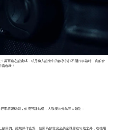
境？當面臨忘記密碼，或是輸入記憶中的數字仍打不開行李箱時，真的會
開箱危機！
的行李箱密碼鎖，依照設計結構，大致能區分為三大類別：
到上鎖目的。雖然操作直覺，但因為鎖體完全懸空裸露在箱殼之外，在機場