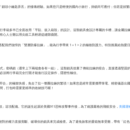
「鎖頭小鑰匙弄丟」的慘痛經驗。如果您只是輕便的國內小旅行，掛鎖尚可應付；但若是頻繁
行李箱多半已全面改用「平貼、嵌入箱殼」的設計。這類鎖具會設計專屬的卡槽，讓金屬拉
有心人士難以用尖銳工具輕易從縫隙撬開。
配我們強悍的「雙層防爆拉鍊」，能為行李帶來 1＋1 > 2 的極致防護力。特別推薦給熱
式」密碼鎖（通常上下兩端會各有一組）。這類鎖具捨棄了傳統拉鍊的咬合，直接透過堅固
必須將行李箱完全打開才能進行設定操作，隱密性極佳。
即合」的極致快感，免去了拉一整圈拉鍊的繁瑣！如果您是經常需要攜帶筆電、精密儀器出
間，打包時需要更精準的收納技巧喔！
鎖」這項配備。它的誕生起源於美國911恐怖攻擊事件後，為了維護嚴格的飛航安全，
美國運
對的權力直接剪斷、破壞你的鎖具來完成檢查。為了避免旅客的愛箱無辜受難，帶有「紅色菱形標