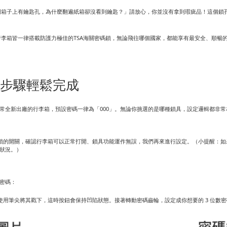
「明明箱子上有鑰匙孔，為什麼翻遍紙箱卻沒看到鑰匙？」請放心，你並沒有拿到瑕疵品！這個
。
列行李箱皆一律搭載防護力極佳的TSA海關密碼鎖，無論飛往哪個國家，都能享有最安全、順暢
大步驟輕鬆完成
常全新出廠的行李箱，預設密碼一律為「000」。無論你挑選的是哪種鎖具，設定邏輯都非
碼鎖的開關，確認行李箱可以正常打開、鎖具功能運作無誤，我們再來進行設定。（小提醒：
狀況。）
密碼：
使用筆尖將其戳下，這時按鈕會保持凹陷狀態。接著轉動密碼齒輪，設定成你想要的 3 位數