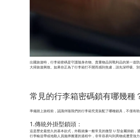
出國旅遊時，行李箱密碼是守護隨身衣物、貴重物品與戰利品的第一道防
大掃旅遊興致。如果你正為了行李箱打不開而感到焦慮，請先深呼吸、別慌
常見的行李箱密碼鎖有哪幾種？
準備踏上旅程前，認識伴隨我們的行李箱究竟裝配了哪種鎖具，不僅有助
1.傳統外掛型鎖頭：
這是歷史最悠久的基本款式，外觀就像一般常見的微型 U 型金屬掛鎖，
行李輸送帶或地勤人員拋摔搬運的過程中，非常容易勾到異物或遭受強力