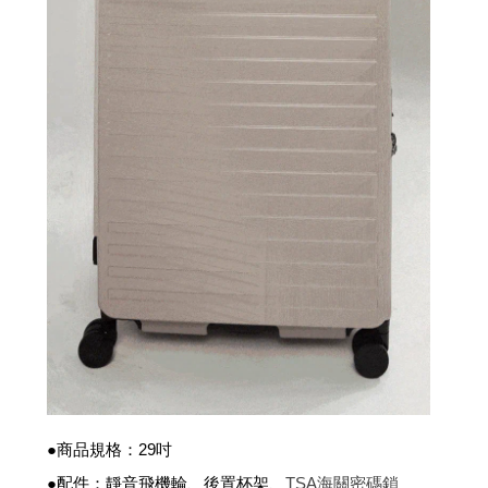
●商品規格：29吋
●配件：
、TSA海關密碼鎖
靜音飛機輪、後置杯架