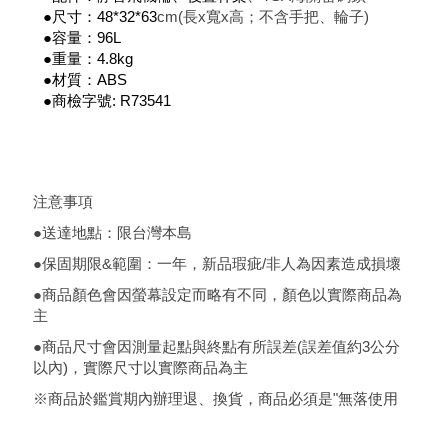
●尺寸：48*32*63
cm(長x寬x高；不含手把、輪子)
●容量：96L
●重量：4.8kg
●材質：ABS
●商檢字號: R73541
注意事項
●送達地點：限台灣本島
●保固期限&範圍：一年，新品瑕疵/非人為因素造成損壞
●商品顏色會因螢幕設定而略有不同，顏色以實際商品為
主
●商品尺寸會因測量起點與終點有所誤差(誤差值約3公分
以內)，實際尺寸以實際商品為主
※商品於鑑賞期內辦理退、換貨，商品必須是"無落使用