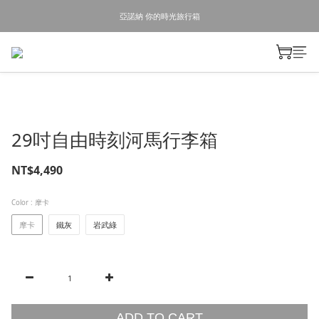
亞諾納 你的時光旅行箱
29吋自由時刻河馬行李箱
NT$4,490
Color
: 摩卡
摩卡
鐵灰
岩武綠
ADD TO CART