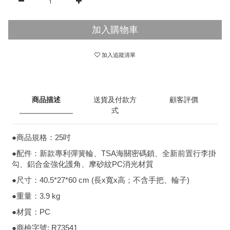
加入購物車
加入追蹤清單
商品描述
送貨及付款方
顧客評價
式
●商品規格：25吋
●配件：新款專利彈簧輪、TSA海關密碼鎖、全新前置行李掛
勾、鋁合金強化護角、摩砂紋PC消光材質
●尺寸：40.5*27*60 cm (長x寬x高；不含手把、輪子)
●重量：3.9 kg
●材質：PC
●商檢字號: R73541