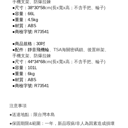
手機支架、防爆拉鍊
●尺寸：38*30*58
cm(長x寬x高；不含手把、輪子)
●容量：66L
●重量：4.5kg
●材質：ABS
●商檢字號: R73541
●商品規格：30吋
●配件：靜音飛機輪
、TSA海關密碼鎖、後置杯架、
手機支架、防爆拉鍊
●尺寸：44*34*68
cm(長x寬x高；不含手把、輪子)
●容量：101L
●重量：6kg
●材質：ABS
●商檢字號: R73541
注意事項
●送達地點：限台灣本島
●保固期限&範圍：一年，新品瑕疵/非人為因素造成損壞