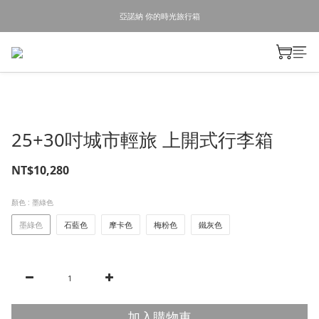
亞諾納 你的時光旅行箱
25+30吋城市輕旅 上開式行李箱
NT$10,280
顏色
: 墨綠色
墨綠色
石藍色
摩卡色
梅粉色
鐵灰色
加入購物車