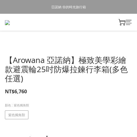
亞諾納 你的時光旅行箱
【Arowana 亞諾納】極致美學彩繪
款避震輪25吋防爆拉鍊行李箱(多色
任選)
NT$6,760
顏色
: 紫色獨角獸
紫色獨角獸