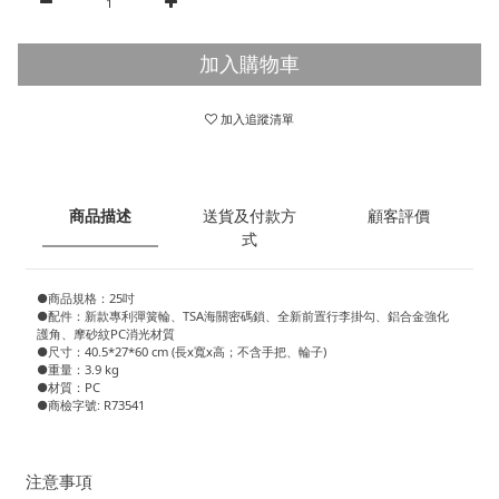
加入購物車
加入追蹤清單
商品描述
送貨及付款方
顧客評價
式
●商品規格：25吋
●配件：新款專利彈簧輪、TSA海關密碼鎖、全新前置行李掛勾、鋁合金強化
護角、摩砂紋PC消光材質
●尺寸：40.5*27*60 cm (長x寬x高；不含手把、輪子)
●重量：3.9 kg
●材質：PC
●商檢字號: R73541
注意事項