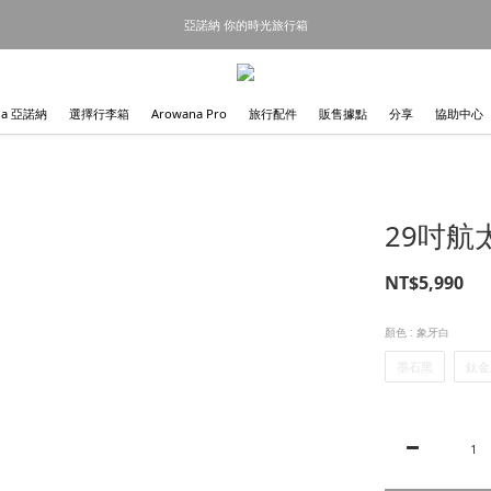
亞諾納 你的時光旅行箱
na 亞諾納
選擇行李箱
Arowana Pro
旅行配件
販售據點
分享
協助中心
29吋航
NT$5,990
顏色
: 象牙白
墨石黑
鈦金