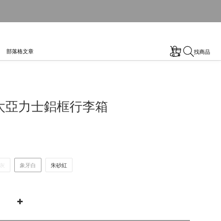
部落格文章
找商品
太亞力士鋁框行李箱
灰
象牙白
朱砂紅