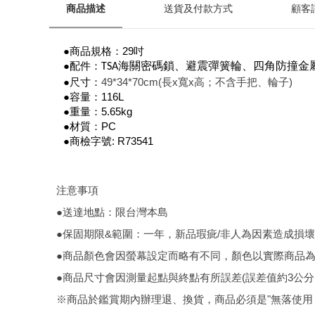
商品描述
送貨及付款方式
顧客
●商品規格：29吋
●配件：
海關密碼鎖、避震彈簧輪、四角防撞金
TSA
●尺寸：
49*34*70cm(長x寬x高；不含手把、輪子)
●容量：116L
●重量：5.65kg
●材質：PC
●商檢字號: R73541
注意事項
●送達地點：限台灣本島
●保固期限&範圍：一年，新品瑕疵/非人為因素造成損壞
●商品顏色會因螢幕設定而略有不同，顏色以實際商品
●商品尺寸會因測量起點與終點有所誤差(誤差值約3公
※商品於鑑賞期內辦理退、換貨，商品必須是"無落使用