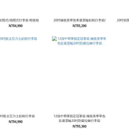
吋前開式/側開式行李箱 輕掀箱
20吋極致美學煞車避震輪鋁框行李箱/
20吋前
NT$4,990
NT$5,290
0吋航太亞力士鋁框行李箱
12強中華隊指定冠軍箱 極致美學單色
款避震輪20吋防爆拉鍊行李箱
NT$4,990
NT$5,360