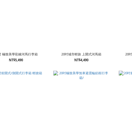
0吋 極致美學彩繪河馬行李箱
20吋城市輕旅 上開式河馬箱
20
NT$5,490
NT$4,490