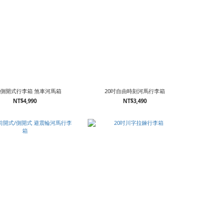
吋側開式行李箱 煞車河馬箱
20吋自由時刻河馬行李箱
NT$4,990
NT$3,490