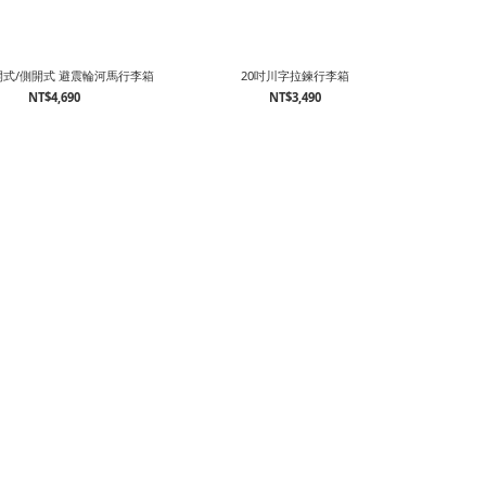
開式/側開式 避震輪河馬行李箱
20吋川字拉鍊行李箱
NT$4,690
NT$3,490