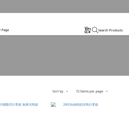
 Page
Search Products
Sort by
72 Items per page