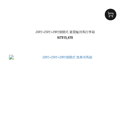
20吋+25吋+29吋側開式 避震輪河馬行李箱
NT$15,470