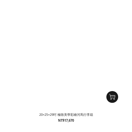
20+25+29吋 極致美學彩繪河馬行李箱
NT$17,670