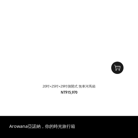
20吋+25吋+29吋側開式 煞車河馬箱
NT$15,970
Arowana亞諾納，你的時光旅行箱