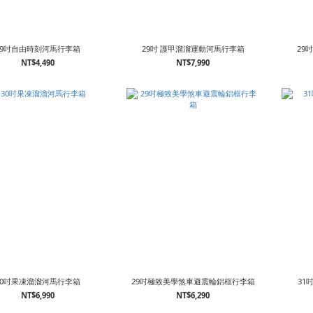
29吋自由時刻河馬行李箱
29吋 護甲溜溜運動河馬行李箱
29
NT$4,490
NT$7,990
30吋果凍溜溜河馬行李箱
29吋極致美學煞車避震輪鋁框行李箱
31
NT$6,990
NT$6,290