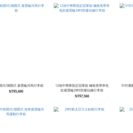
前開式/側開式 避震輪河馬行李箱
12強中華隊指定冠軍箱 極致美學單色
31吋運
款避震輪29吋防爆拉鍊行李箱
NT$5,690
NT$7,560