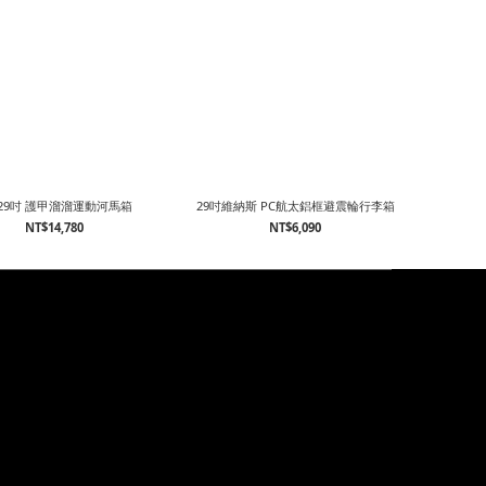
+29吋 護甲溜溜運動河馬箱
29吋維納斯 PC航太鋁框避震輪行李箱
NT$14,780
NT$6,090