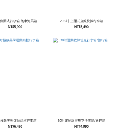
吋側開式行李箱 煞車河馬箱
29.5吋 上開式直紋快掀行李箱
NT$5,990
NT$5,490
吋極致美學運動鋁框行李箱
30吋運動款胖坦克行李箱/旅行箱
NT$6,490
NT$4,990