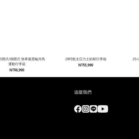
吋前開式/側開式 煞車避震輪河馬
29吋航太亞力士鋁框行李箱
25
運動行李箱
NT$5,990
NT$6,990
追蹤我們