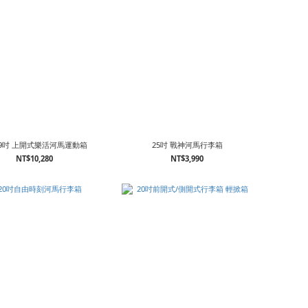
+29吋 上開式樂活河馬運動箱
25吋 戰神河馬行李箱
NT$10,280
NT$3,990