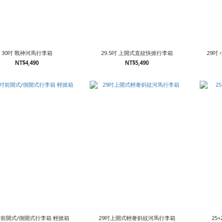
30吋 戰神河馬行李箱
29.5吋 上開式直紋快掀行李箱
29吋
NT$4,490
NT$5,490
5吋前開式/側開式行李箱 輕掀箱
29吋上開式輕奢斜紋河馬行李箱
25