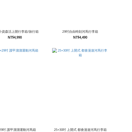
 小資森活上開行李箱/旅行箱
29吋自由時刻河馬行李箱
NT$4,990
NT$4,490
+29吋 護甲溜溜運動河馬箱
25+30吋 上開式 都會漫遊河馬行李箱