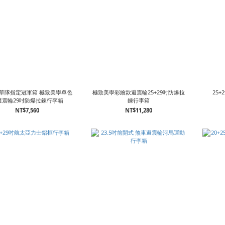
中華隊指定冠軍箱 極致美學單色
極致美學彩繪款避震輪25+29吋防爆拉
25
避震輪29吋防爆拉鍊行李箱
鍊行李箱
NT$7,560
NT$11,280