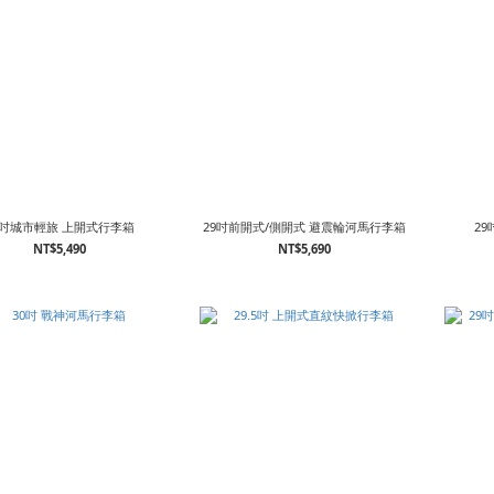
0吋城市輕旅 上開式行李箱
29吋前開式/側開式 避震輪河馬行李箱
2
NT$5,490
NT$5,690