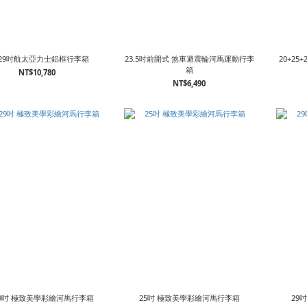
+29吋航太亞力士鋁框行李箱
23.5吋前開式 煞車避震輪河馬運動行李
20+2
箱
NT$10,780
NT$6,490
29吋 極致美學彩繪河馬行李箱
25吋 極致美學彩繪河馬行李箱
29