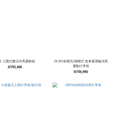
9吋 上開式樂活河馬運動箱
29.5吋前開式/側開式 煞車避震輪河馬
運動行李箱
NT$5,490
NT$6,990