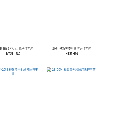
+29吋航太亞力士鋁框行李箱
20吋 極致美學彩繪河馬行李箱
NT$11,280
NT$5,490