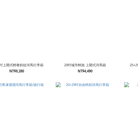
29吋上開式輕奢斜紋河馬行李箱
20吋城市輕旅 上開式河馬箱
25
NT$9,280
NT$4,490